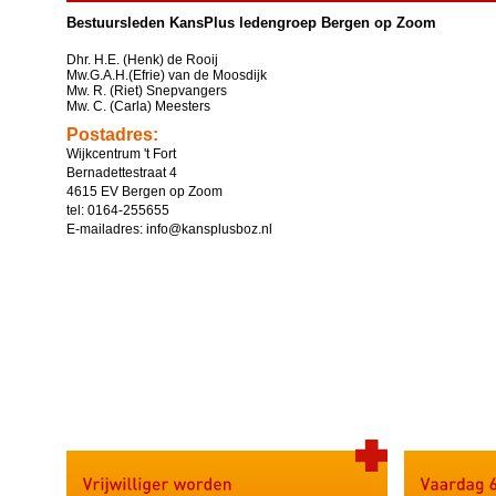
Bestuursleden KansPlus ledengroep Bergen op Zoom
Dhr. H.E. (Henk) de Rooij
Mw.G.A.H.(Efrie) van de Moosdijk
Mw. R. (Riet) Snepvangers
Mw. C. (Carla) Meesters
Postadres:
Wijkcentrum 't Fort
Bernadettestraat 4
4615 EV Bergen op Zoom
tel: 0164-255655
E-mailadres: info@kansplusboz.nl